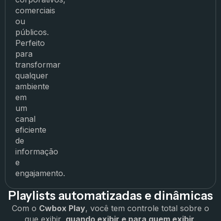
comerciais
ou
públicos.
Perfeito
para
transformar
qualquer
ambiente
em
um
canal
eficiente
de
informação
e
engajamento.
Playlists automatizadas e dinâmicas
Com o
Cwbox Play
, você tem controle total sobre o
que exibir,
quando exibir e para quem exibir
.